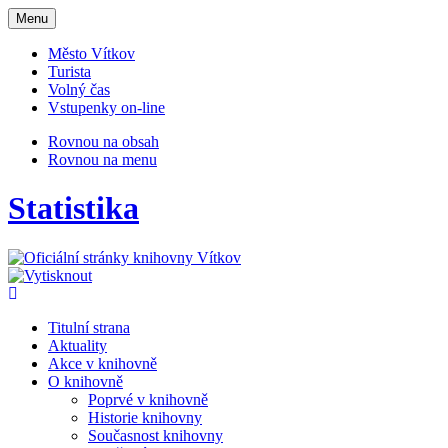
Otevřit
Menu
navigaci
Město Vítkov
Turista
Volný čas
Vstupenky on-line
Rovnou na obsah
Rovnou na menu
Statistika
Titulní strana
Aktuality
Akce v knihovně
O knihovně
Poprvé v knihovně
Historie knihovny
Současnost knihovny