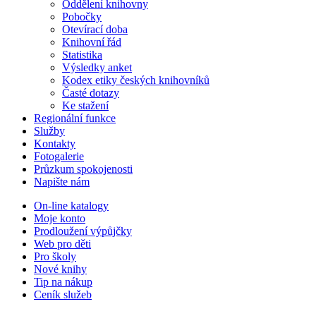
Oddělení knihovny
Pobočky
Otevírací doba
Knihovní řád
Statistika
Výsledky anket
Kodex etiky českých knihovníků
Časté dotazy
Ke stažení
Regionální funkce
Služby
Kontakty
Fotogalerie
Průzkum spokojenosti
Napište nám
On-line katalogy
Moje konto
Prodloužení výpůjčky
Web pro děti
Pro školy
Nové knihy
Tip na nákup
Ceník služeb