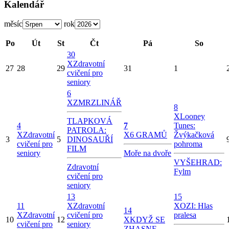
Kalendář
měsíc
rok
Po
Út
St
Čt
Pá
So
30
X
Zdravotní
27
28
29
31
1
cvičení pro
seniory
6
X
ZMRZLINÁŘ
8
X
Looney
TLAPKOVÁ
4
7
Tunes:
PATROLA:
X
Zdravotní
X
6 GRAMŮ
Žvýkačková
3
5
DINOSAUŘÍ
cvičení pro
pohroma
FILM
seniory
Moře na dvoře
VYŠEHRAD:
Zdravotní
Fylm
cvičení pro
seniory
13
15
11
X
Zdravotní
X
OZI: Hlas
14
X
Zdravotní
cvičení pro
pralesa
10
12
X
KDYŽ SE
cvičení pro
seniory
ZHASNE