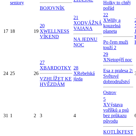
seniory
Holky to chtěj
BOJOVNÍK
pořád
22
21
X
Willy a
X
ODVÁŽNÁ
20
kouzelná
VAIANA
17
18
19
X
WELLNESS
planeta
VÍKEND
NA JEDNU
Po čem muži
NOC
touží 2
29
X
Netopýří noc
27
X
BARDOTKY
28
Esa z pralesa 2:
24
25
26
X
Rebelská
Světové
VZHLÍŽET KE
jízda
dobrodružství
HVĚZDÁM
Ostrov
5
X
Výstava
voříšků a psů
31
1
2
3
4
bez průkazu
původu
KOTLÍKFEST