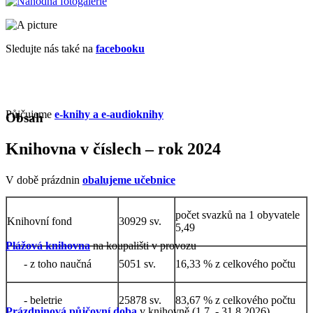
Sledujte nás také na
facebooku
Půjčujeme
e-knihy a e-audioknihy
Obsah
Knihovna v číslech – rok 2024
V době prázdnin
obalujeme učebnice
počet svazků na 1 obyvatele
Knihovní fond
30929 sv.
5,49
Plážová knihovna
na koupališti v provozu
- z toho naučná
5051 sv.
16,33 % z celkového počtu
- beletrie
25878 sv.
83,67 % z celkového počtu
Prázdninová půjčovní doba
v knihovně (1.7. - 31.8.2026)