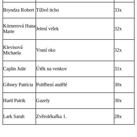
Bryndza Robert
Tíživé ticho
33x
Körnerová Hana
Jelení vršek
32x
Marie
Klevisová
Vraní oko
32x
Michaela
Caplin Julie
Útěk na venkov
31x
Gibney Patricia
Pohřbení andělé
30x
Hartl Patrik
Gazely
30x
Lark Sarah
Zvěrolékařka 1.
28x