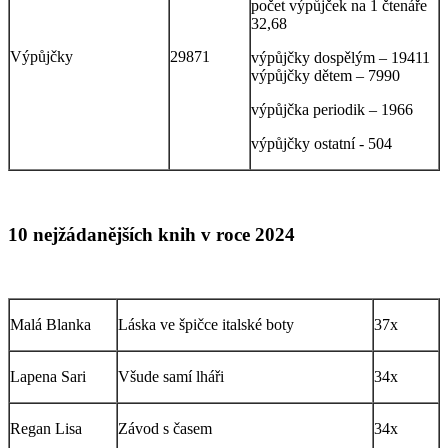
počet výpůjček na 1 čtenáře
32,68
Výpůjčky
29871
výpůjčky dospělým – 19411
výpůjčky dětem – 7990
výpůjčka periodik – 1966
výpůjčky ostatní - 504
10 nejžádanějších knih v roce 2024
Malá Blanka
Láska ve špičce italské boty
37x
Lapena Sari
Všude samí lháři
34x
Regan Lisa
Závod s časem
34x