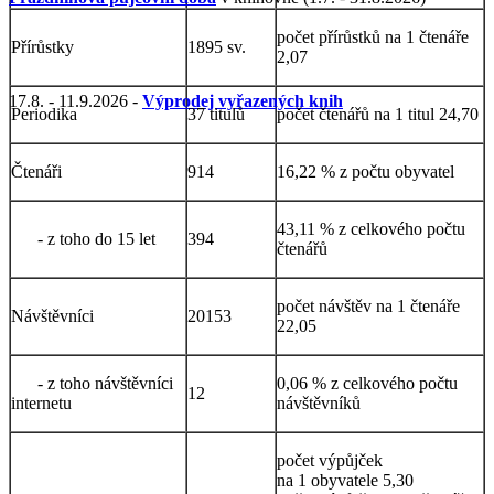
počet přírůstků na 1 čtenáře
Přírůstky
1895 sv.
2,07
17.8. - 11.9.2026 -
Výprodej vyřazených knih
Periodika
37 titulů
počet čtenářů na 1 titul 24,70
Čtenáři
914
16,22 % z počtu obyvatel
43,11 % z celkového počtu
- z toho do 15 let
394
čtenářů
počet návštěv na 1 čtenáře
Návštěvníci
20153
22,05
- z toho návštěvníci
0,06 % z celkového počtu
12
internetu
návštěvníků
počet výpůjček
na 1 obyvatele 5,30