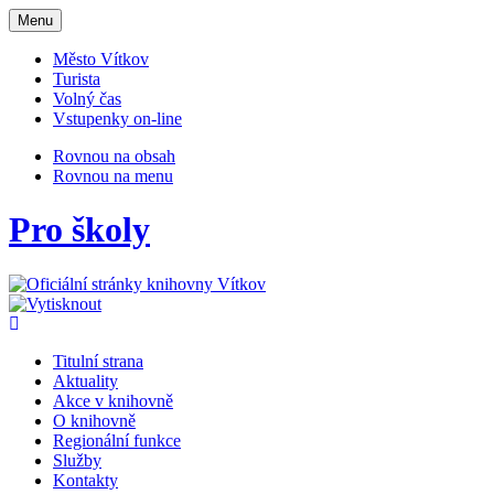
Otevřit
Menu
navigaci
Město Vítkov
Turista
Volný čas
Vstupenky on-line
Rovnou na obsah
Rovnou na menu
Pro školy
Titulní strana
Aktuality
Akce v knihovně
O knihovně
Regionální funkce
Služby
Kontakty