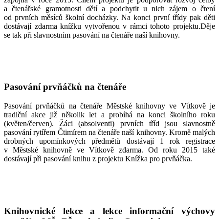
a čtenářské gramotnosti dětí a podchytit u nich zájem o čtení
od prvních měsíců školní docházky. Na konci první třídy pak děti
dostávají zdarma knížku vytvořenou v rámci tohoto projektu.Děje
se tak při slavnostním pasování na čtenáře naší knihovny.
Pasování prvňáčků na čtenáře
Pasování prvňáčků na čtenáře Městské knihovny ve Vítkově je
tradiční akce již několik let a probíhá na konci školního roku
(květen/červen). Žáci (absolventi) prvních tříd jsou slavnostně
pasování rytířem Čtimírem na čtenáře naší knihovny. Kromě malých
drobných upomínkových předmětů dostávají 1 rok registrace
v Městské knihovně ve Vítkově zdarma. Od roku 2015 také
dostávají při pasování knihu z projektu Knížka pro prvňáčka.
Knihovnické lekce a lekce informační výchovy