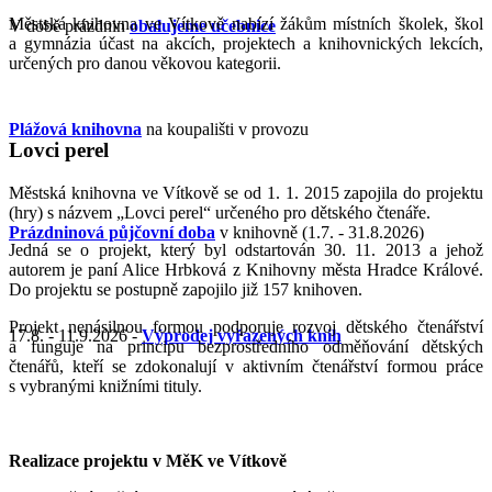
Městská knihovna ve Vítkově nabízí žákům místních školek, škol
V době prázdnin
obalujeme učebnice
a gymnázia účast na akcích, projektech a knihovnických lekcích,
určených pro danou věkovou kategorii.
Plážová knihovna
na koupališti v provozu
Lovci perel
Městská knihovna ve Vítkově se od 1. 1. 2015 zapojila do projektu
(hry) s názvem „Lovci perel“ určeného pro dětského čtenáře.
Prázdninová půjčovní doba
v knihovně (1.7. - 31.8.2026)
Jedná se o projekt, který byl odstartován 30. 11. 2013 a jehož
autorem je paní Alice Hrbková z Knihovny města Hradce Králové.
Do projektu se postupně zapojilo již 157 knihoven.
Projekt nenásilnou formou podporuje rozvoj dětského čtenářství
17.8. - 11.9.2026 -
Výprodej vyřazených knih
a funguje na principu bezprostředního odměňování dětských
čtenářů, kteří se zdokonalují v aktivním čtenářství formou práce
s vybranými knižními tituly.
Realizace projektu v MěK ve Vítkově