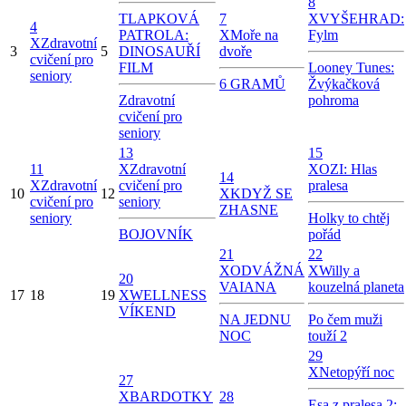
8
TLAPKOVÁ
7
X
VYŠEHRAD:
4
PATROLA:
X
Moře na
Fylm
X
Zdravotní
3
5
DINOSAUŘÍ
dvoře
cvičení pro
FILM
Looney Tunes:
seniory
6 GRAMŮ
Žvýkačková
Zdravotní
pohroma
cvičení pro
seniory
13
15
11
X
Zdravotní
X
OZI: Hlas
14
X
Zdravotní
cvičení pro
pralesa
10
12
X
KDYŽ SE
cvičení pro
seniory
ZHASNE
seniory
Holky to chtěj
BOJOVNÍK
pořád
21
22
X
ODVÁŽNÁ
X
Willy a
20
VAIANA
kouzelná planeta
17
18
19
X
WELLNESS
VÍKEND
NA JEDNU
Po čem muži
NOC
touží 2
29
X
Netopýří noc
27
X
BARDOTKY
28
Esa z pralesa 2: