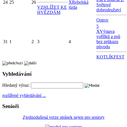
24
25
26
X
Rebelská
Světové
VZHLÍŽET KE
jízda
dobrodružství
HVĚZDÁM
Ostrov
5
X
Výstava
voříšků a psů
31
1
2
3
4
bez průkazu
původu
KOTLÍKFEST
Vyhledávání
Hledaný výraz:
rozšířené vyhledávání ...
Senioři
Zjednodušená verze stránek nejen pro seniory