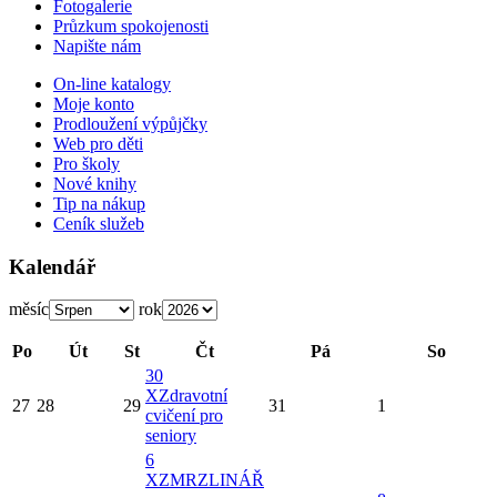
Fotogalerie
Průzkum spokojenosti
Napište nám
On-line katalogy
Moje konto
Prodloužení výpůjčky
Web pro děti
Pro školy
Nové knihy
Tip na nákup
Ceník služeb
Kalendář
měsíc
rok
Po
Út
St
Čt
Pá
So
30
X
Zdravotní
27
28
29
31
1
cvičení pro
seniory
6
X
ZMRZLINÁŘ