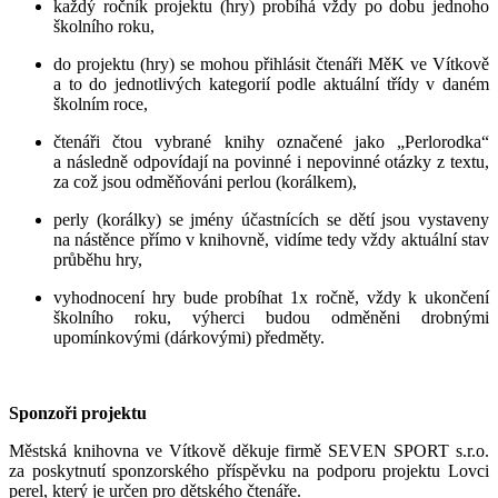
každý ročník projektu (hry) probíhá vždy po dobu jednoho
školního roku,
do projektu (hry) se mohou přihlásit čtenáři MěK ve Vítkově
a to do jednotlivých kategorií podle aktuální třídy v daném
školním roce,
čtenáři čtou vybrané knihy označené jako „Perlorodka“
a následně odpovídají na povinné i nepovinné otázky z textu,
za což jsou odměňováni perlou (korálkem),
perly (korálky) se jmény účastnících se dětí jsou vystaveny
na nástěnce přímo v knihovně, vidíme tedy vždy aktuální stav
průběhu hry,
vyhodnocení hry bude probíhat 1x ročně, vždy k ukončení
školního roku, výherci budou odměněni drobnými
upomínkovými (dárkovými) předměty.
Sponzoři projektu
Městská knihovna ve Vítkově děkuje firmě SEVEN SPORT s.r.o.
za poskytnutí sponzorského příspěvku na podporu projektu Lovci
perel, který je určen pro dětského čtenáře.