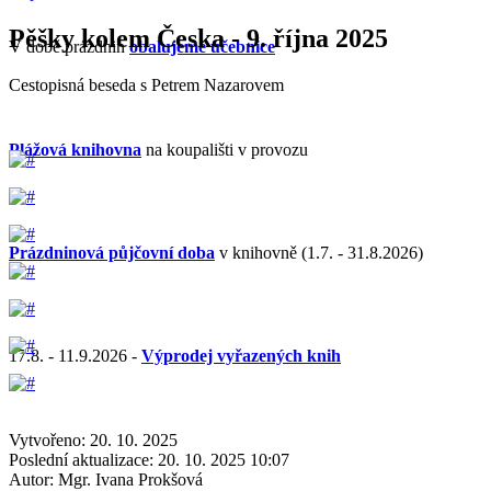
Pěšky kolem Česka - 9. října 2025
V době prázdnin
obalujeme učebnice
Cestopisná beseda s Petrem Nazarovem
Plážová knihovna
na koupališti v provozu
Prázdninová půjčovní doba
v knihovně (1.7. - 31.8.2026)
17.8. - 11.9.2026 -
Výprodej vyřazených knih
Vytvořeno: 20. 10. 2025
Poslední aktualizace: 20. 10. 2025 10:07
Autor:
Mgr. Ivana Prokšová