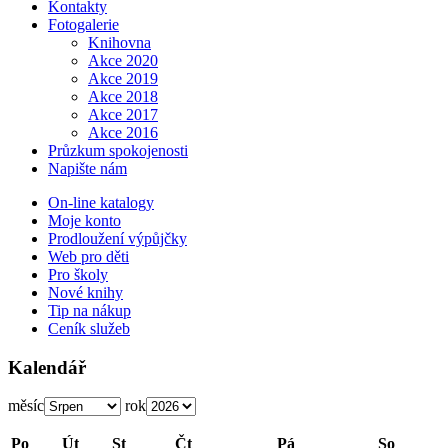
Kontakty
Fotogalerie
Knihovna
Akce 2020
Akce 2019
Akce 2018
Akce 2017
Akce 2016
Průzkum spokojenosti
Napište nám
On-line katalogy
Moje konto
Prodloužení výpůjčky
Web pro děti
Pro školy
Nové knihy
Tip na nákup
Ceník služeb
Kalendář
měsíc
rok
Po
Út
St
Čt
Pá
So