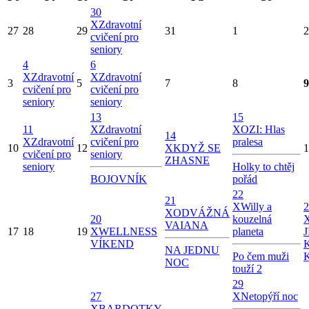
30
X
Zdravotní
27
28
29
31
1
2
cvičení pro
seniory
4
6
X
Zdravotní
X
Zdravotní
3
5
7
8
9
cvičení pro
cvičení pro
seniory
seniory
13
15
11
X
Zdravotní
X
OZI: Hlas
14
X
Zdravotní
cvičení pro
pralesa
10
12
X
KDYŽ SE
1
cvičení pro
seniory
ZHASNE
seniory
Holky to chtěj
BOJOVNÍK
pořád
22
21
X
Willy a
2
X
ODVÁŽNÁ
20
kouzelná
VAIANA
17
18
19
X
WELLNESS
planeta
VÍKEND
NA JEDNU
Po čem muži
NOC
touží 2
29
27
X
Netopýří noc
X
BARDOTKY