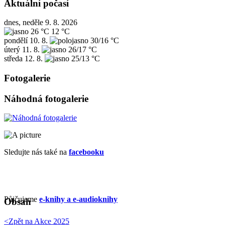
Aktuální počasí
dnes, neděle 9. 8. 2026
26 °C
12 °C
pondělí
10. 8.
30/16 °C
úterý
11. 8.
26/17 °C
středa
12. 8.
25/13 °C
Fotogalerie
Náhodná fotogalerie
Sledujte nás také na
facebooku
Půjčujeme
e-knihy a e-audioknihy
Obsah
<Zpět na
Akce 2025