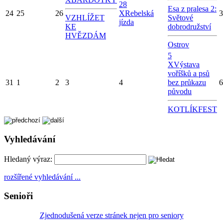
28
Esa z pralesa 2:
24
25
26
X
Rebelská
3
VZHLÍŽET
Světové
jízda
KE
dobrodružství
HVĚZDÁM
Ostrov
5
X
Výstava
voříšků a psů
31
1
2
3
4
bez průkazu
6
původu
KOTLÍKFEST
Vyhledávání
Hledaný výraz:
rozšířené vyhledávání ...
Senioři
Zjednodušená verze stránek nejen pro seniory