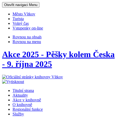
Otevřit navigaci
Menu
Město Vítkov
Turista
Volný čas
Vstupenky on-line
Rovnou na obsah
Rovnou na menu
Akce 2025 - Pěšky kolem Česka
- 9. října 2025
Titulní strana
Aktuality
Akce v knihovně
O knihovně
Regionální funkce
Služby