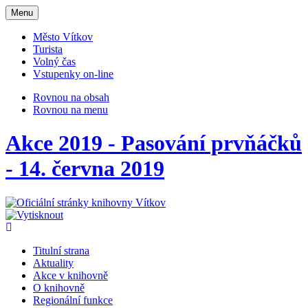
Otevřit
Menu
navigaci
Město Vítkov
Turista
Volný čas
Vstupenky on-line
Rovnou na obsah
Rovnou na menu
Akce 2019 - Pasování prvňáčků
- 14. června 2019
Titulní strana
Aktuality
Akce v knihovně
O knihovně
Regionální funkce