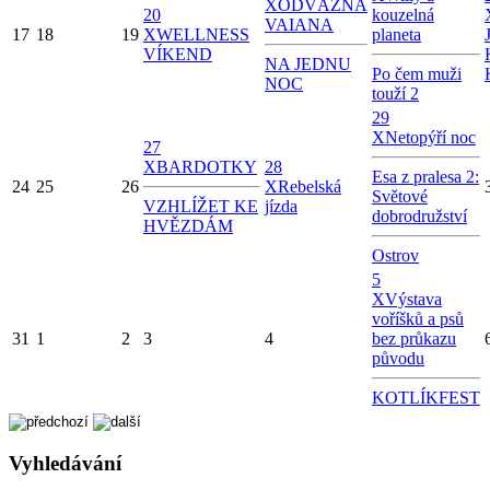
X
ODVÁŽNÁ
20
kouzelná
VAIANA
17
18
19
X
WELLNESS
planeta
VÍKEND
NA JEDNU
Po čem muži
NOC
touží 2
29
X
Netopýří noc
27
X
BARDOTKY
28
Esa z pralesa 2:
24
25
26
X
Rebelská
Světové
VZHLÍŽET KE
jízda
dobrodružství
HVĚZDÁM
Ostrov
5
X
Výstava
voříšků a psů
31
1
2
3
4
bez průkazu
původu
KOTLÍKFEST
Vyhledávání