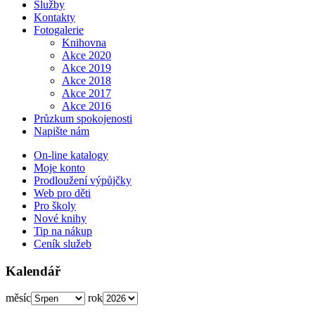
Služby
Kontakty
Fotogalerie
Knihovna
Akce 2020
Akce 2019
Akce 2018
Akce 2017
Akce 2016
Průzkum spokojenosti
Napište nám
On-line katalogy
Moje konto
Prodloužení výpůjčky
Web pro děti
Pro školy
Nové knihy
Tip na nákup
Ceník služeb
Kalendář
měsíc
rok