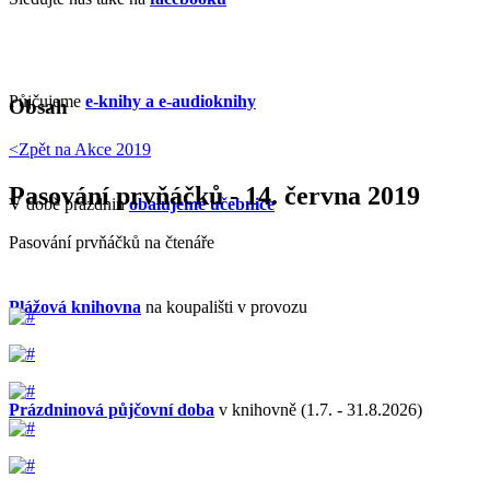
Půjčujeme
e-knihy a e-audioknihy
Obsah
<Zpět na
Akce 2019
Pasování prvňáčků - 14. června 2019
V době prázdnin
obalujeme učebnice
Pasování prvňáčků na čtenáře
Plážová knihovna
na koupališti v provozu
Prázdninová půjčovní doba
v knihovně (1.7. - 31.8.2026)