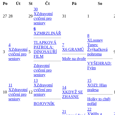
Po
Út
St
Čt
Pá
So
30
X
Zdravotní
27
28
29
31
1
cvičení pro
seniory
6
X
ZMRZLINÁŘ
8
X
Looney
TLAPKOVÁ
4
7
Tunes:
PATROLA:
X
Zdravotní
X
6 GRAMŮ
Žvýkačková
3
5
DINOSAUŘÍ
cvičení pro
pohroma
FILM
seniory
Moře na dvoře
VYŠEHRAD:
Zdravotní
Fylm
cvičení pro
seniory
13
15
11
X
Zdravotní
X
OZI: Hlas
14
X
Zdravotní
cvičení pro
pralesa
10
12
X
KDYŽ SE
cvičení pro
seniory
ZHASNE
seniory
Holky to chtěj
BOJOVNÍK
pořád
22
21
X
Willy a