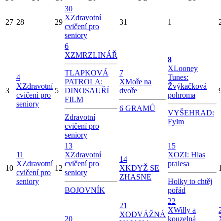
30
X
Zdravotní
27
28
29
31
1
cvičení pro
seniory
6
X
ZMRZLINÁŘ
8
X
Looney
TLAPKOVÁ
7
4
Tunes:
PATROLA:
X
Moře na
X
Zdravotní
Žvýkačková
3
5
DINOSAUŘÍ
dvoře
cvičení pro
pohroma
FILM
seniory
6 GRAMŮ
VYŠEHRAD:
Zdravotní
Fylm
cvičení pro
seniory
13
15
11
X
Zdravotní
X
OZI: Hlas
14
X
Zdravotní
cvičení pro
pralesa
10
12
X
KDYŽ SE
cvičení pro
seniory
ZHASNE
seniory
Holky to chtěj
BOJOVNÍK
pořád
22
21
X
Willy a
X
ODVÁŽNÁ
20
kouzelná