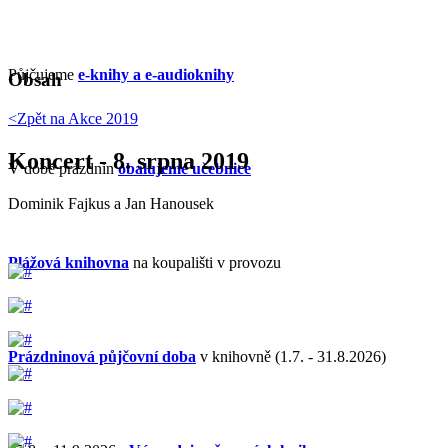
Půjčujeme
e-knihy a e-audioknihy
Obsah
<Zpět na
Akce 2019
Koncert - 8. srpna 2019
V době prázdnin
obalujeme učebnice
Dominik Fajkus a Jan Hanousek
Plážová knihovna
na koupališti v provozu
Prázdninová půjčovní doba
v knihovně (1.7. - 31.8.2026)