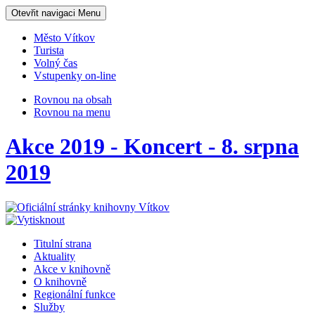
Otevřit navigaci
Menu
Město Vítkov
Turista
Volný čas
Vstupenky on-line
Rovnou na obsah
Rovnou na menu
Akce 2019 - Koncert - 8. srpna
2019
Titulní strana
Aktuality
Akce v knihovně
O knihovně
Regionální funkce
Služby