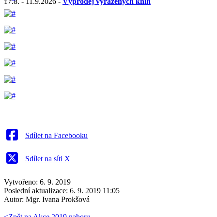
17.8. - 11.9.2026 -
Výprodej vyřazených knih
Sdílet na Facebooku
Sdílet na síti X
Vytvořeno: 6. 9. 2019
Poslední aktualizace: 6. 9. 2019 11:05
Autor:
Mgr. Ivana Prokšová
<
Zpět na Akce 2019
nahoru