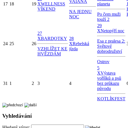
VAIANA
17
18
19
X
WELLNESS
planeta
VÍKEND
NA JEDNU
Po čem muži
NOC
touží 2
29
X
Netopýří noc
27
X
BARDOTKY
28
Esa z pralesa 2:
24
25
26
X
Rebelská
Světové
VZHLÍŽET KE
jízda
dobrodružství
HVĚZDÁM
Ostrov
5
X
Výstava
voříšků a psů
31
1
2
3
4
bez průkazu
původu
KOTLÍKFEST
Vyhledávání
Hledaný výraz: