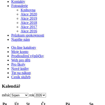
Kontakty
Fotogalerie
Knihovna
Akce 2020
Akce 2019
Akce 2018
Akce 2017
Akce 2016
Průzkum spokojenosti
Napište nám
On-line katalogy
Moje konto
Prodloužení výpůjčky
Web pro děti
Pro školy
Nové knihy
Tip na nákup
Ceník služeb
Kalendář
měsíc
rok
Po
Út
St
Čt
Pá
So