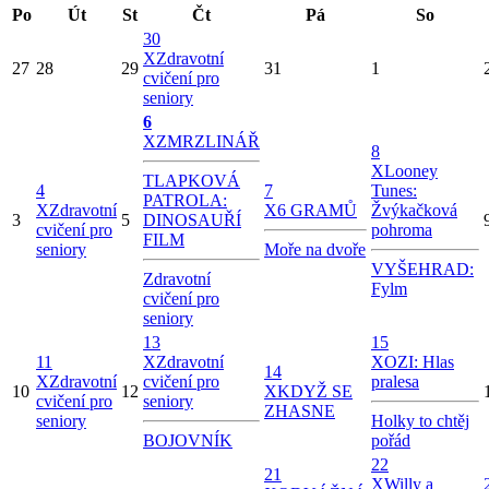
Po
Út
St
Čt
Pá
So
30
X
Zdravotní
27
28
29
31
1
cvičení pro
seniory
6
X
ZMRZLINÁŘ
8
X
Looney
TLAPKOVÁ
4
7
Tunes:
PATROLA:
X
Zdravotní
X
6 GRAMŮ
Žvýkačková
3
5
DINOSAUŘÍ
cvičení pro
pohroma
FILM
seniory
Moře na dvoře
VYŠEHRAD:
Zdravotní
Fylm
cvičení pro
seniory
13
15
11
X
Zdravotní
X
OZI: Hlas
14
X
Zdravotní
cvičení pro
pralesa
10
12
X
KDYŽ SE
cvičení pro
seniory
ZHASNE
seniory
Holky to chtěj
BOJOVNÍK
pořád
22
21
X
Willy a