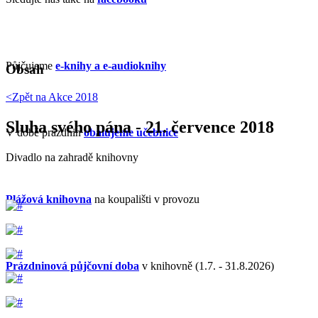
Půjčujeme
e-knihy a e-audioknihy
Obsah
<Zpět na
Akce 2018
Sluha svého pána - 21. července 2018
V době prázdnin
obalujeme učebnice
Divadlo na zahradě knihovny
Plážová knihovna
na koupališti v provozu
Prázdninová půjčovní doba
v knihovně (1.7. - 31.8.2026)