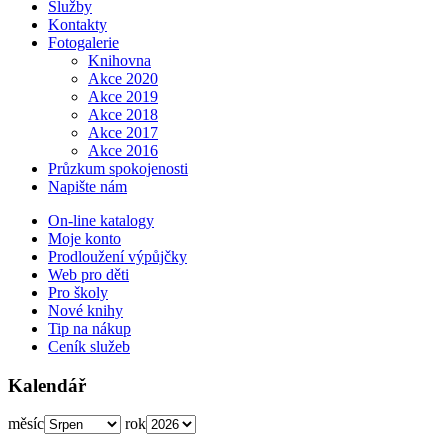
Služby
Kontakty
Fotogalerie
Knihovna
Akce 2020
Akce 2019
Akce 2018
Akce 2017
Akce 2016
Průzkum spokojenosti
Napište nám
On-line katalogy
Moje konto
Prodloužení výpůjčky
Web pro děti
Pro školy
Nové knihy
Tip na nákup
Ceník služeb
Kalendář
měsíc
rok