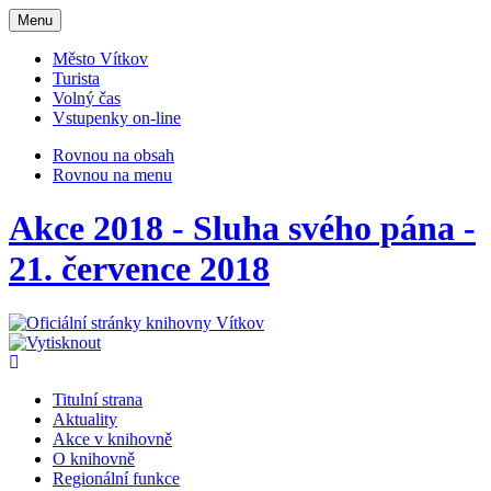
Otevřit
Menu
navigaci
Město Vítkov
Turista
Volný čas
Vstupenky on-line
Rovnou na obsah
Rovnou na menu
Akce 2018 - Sluha svého pána -
21. července 2018
Titulní strana
Aktuality
Akce v knihovně
O knihovně
Regionální funkce