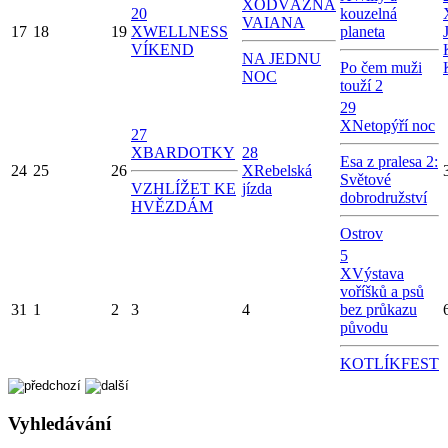
X
ODVÁŽNÁ
20
kouzelná
VAIANA
17
18
19
X
WELLNESS
planeta
VÍKEND
NA JEDNU
Po čem muži
NOC
touží 2
29
X
Netopýří noc
27
X
BARDOTKY
28
Esa z pralesa 2:
24
25
26
X
Rebelská
Světové
VZHLÍŽET KE
jízda
dobrodružství
HVĚZDÁM
Ostrov
5
X
Výstava
voříšků a psů
31
1
2
3
4
bez průkazu
původu
KOTLÍKFEST
Vyhledávání