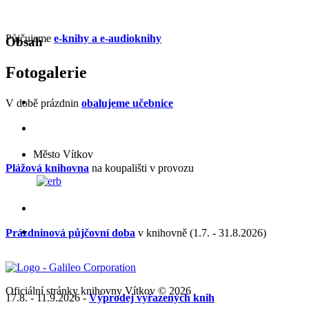
Půjčujeme
e-knihy a e-audioknihy
Obsah
Fotogalerie
V době prázdnin
obalujeme učebnice
Město Vítkov
Plážová knihovna
na koupališti v provozu
Prázdninová půjčovní doba
v knihovně (1.7. - 31.8.2026)
Oficiální stránky knihovny Vítkov © 2026
17.8. - 11.9.2026 -
Výprodej vyřazených knih