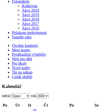
Fotogalerie
Knihovna
Akce 2020
Akce 2019
Akce 2018
Akce 2017
Akce 2016
Průzkum spokojenosti
Napište nám
On-line katalogy
Moje konto
Prodloužení výpůjčky
Web pro děti
Pro školy
Nové knihy
Tip na nákup
Ceník služeb
Kalendář
měsíc
rok
Po
Út
St
Čt
Pá
So
30