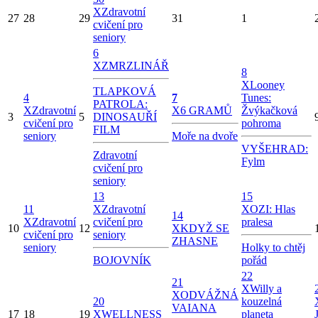
X
Zdravotní
27
28
29
31
1
cvičení pro
seniory
6
X
ZMRZLINÁŘ
8
X
Looney
TLAPKOVÁ
4
7
Tunes:
PATROLA:
X
Zdravotní
X
6 GRAMŮ
Žvýkačková
3
5
DINOSAUŘÍ
cvičení pro
pohroma
FILM
seniory
Moře na dvoře
VYŠEHRAD:
Zdravotní
Fylm
cvičení pro
seniory
13
15
11
X
Zdravotní
X
OZI: Hlas
14
X
Zdravotní
cvičení pro
pralesa
10
12
X
KDYŽ SE
cvičení pro
seniory
ZHASNE
seniory
Holky to chtěj
BOJOVNÍK
pořád
22
21
X
Willy a
X
ODVÁŽNÁ
20
kouzelná
VAIANA
17
18
19
X
WELLNESS
planeta