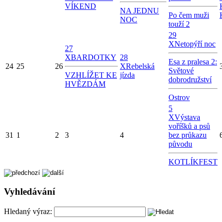
VÍKEND
NA JEDNU
Po čem muži
NOC
touží 2
29
X
Netopýří noc
27
X
BARDOTKY
28
Esa z pralesa 2:
24
25
26
X
Rebelská
Světové
VZHLÍŽET KE
jízda
dobrodružství
HVĚZDÁM
Ostrov
5
X
Výstava
voříšků a psů
31
1
2
3
4
bez průkazu
původu
KOTLÍKFEST
Vyhledávání
Hledaný výraz: