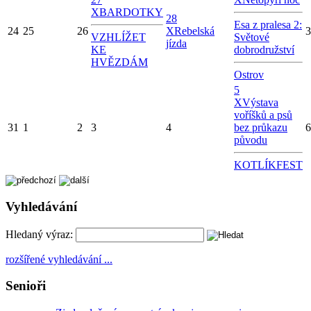
X
BARDOTKY
28
Esa z pralesa 2:
24
25
26
X
Rebelská
3
VZHLÍŽET
Světové
jízda
KE
dobrodružství
HVĚZDÁM
Ostrov
5
X
Výstava
voříšků a psů
31
1
2
3
4
bez průkazu
6
původu
KOTLÍKFEST
Vyhledávání
Hledaný výraz:
rozšířené vyhledávání ...
Senioři