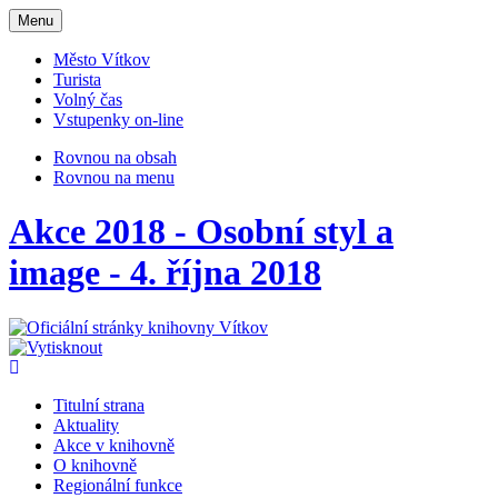
Otevřit
Menu
navigaci
Město Vítkov
Turista
Volný čas
Vstupenky on-line
Rovnou na obsah
Rovnou na menu
Akce 2018 - Osobní styl a
image - 4. října 2018
Titulní strana
Aktuality
Akce v knihovně
O knihovně
Regionální funkce