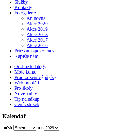
Služby
Kontakty
Fotogalerie
Knihovna
Akce 2020
Akce 2019
Akce 2018
Akce 2017
Akce 2016
Průzkum spokojenosti
Napište nám
On-line katalogy
Moje konto
Prodloužení výpůjčky
Web pro děti
Pro školy
Nové knihy
Tip na nákup
Ceník služeb
Kalendář
měsíc
rok