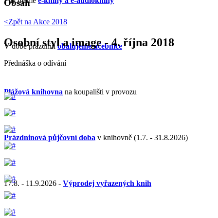
Půjčujeme
e-knihy a e-audioknihy
Obsah
<Zpět na
Akce 2018
Osobní styl a image - 4. října 2018
V době prázdnin
obalujeme učebnice
Přednáška o odívání
Plážová knihovna
na koupališti v provozu
Prázdninová půjčovní doba
v knihovně (1.7. - 31.8.2026)
17.8. - 11.9.2026 -
Výprodej vyřazených knih