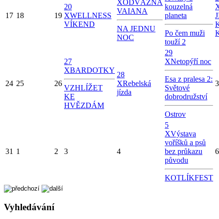
X
ODVÁŽNÁ
20
kouzelná
VAIANA
17
18
19
X
WELLNESS
planeta
VÍKEND
NA JEDNU
Po čem muži
NOC
touží 2
29
27
X
Netopýří noc
X
BARDOTKY
28
Esa z pralesa 2:
24
25
26
X
Rebelská
3
VZHLÍŽET
Světové
jízda
KE
dobrodružství
HVĚZDÁM
Ostrov
5
X
Výstava
voříšků a psů
31
1
2
3
4
bez průkazu
6
původu
KOTLÍKFEST
Vyhledávání