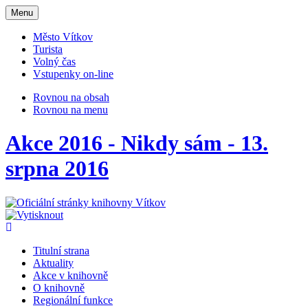
Otevřit
Menu
navigaci
Město Vítkov
Turista
Volný čas
Vstupenky on-line
Rovnou na obsah
Rovnou na menu
Akce 2016 - Nikdy sám - 13.
srpna 2016
Titulní strana
Aktuality
Akce v knihovně
O knihovně
Regionální funkce