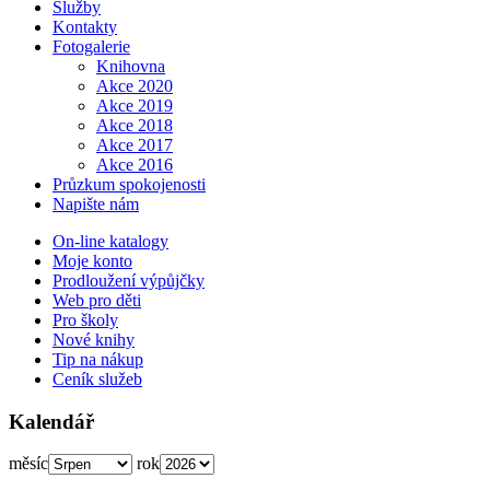
Služby
Kontakty
Fotogalerie
Knihovna
Akce 2020
Akce 2019
Akce 2018
Akce 2017
Akce 2016
Průzkum spokojenosti
Napište nám
On-line katalogy
Moje konto
Prodloužení výpůjčky
Web pro děti
Pro školy
Nové knihy
Tip na nákup
Ceník služeb
Kalendář
měsíc
rok