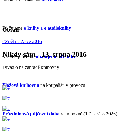
Půjčujeme
e-knihy a e-audioknihy
Obsah
<Zpět na
Akce 2016
Nikdy sám - 13. srpna 2016
V době prázdnin
obalujeme učebnice
Divadlo na zahradě knihovny
Plážová knihovna
na koupališti v provozu
Prázdninová půjčovní doba
v knihovně (1.7. - 31.8.2026)