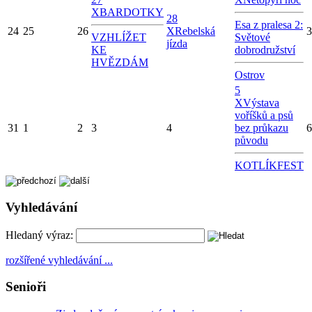
X
BARDOTKY
28
Esa z pralesa 2:
24
25
26
X
Rebelská
3
VZHLÍŽET
Světové
jízda
KE
dobrodružství
HVĚZDÁM
Ostrov
5
X
Výstava
voříšků a psů
31
1
2
3
4
bez průkazu
6
původu
KOTLÍKFEST
Vyhledávání
Hledaný výraz:
rozšířené vyhledávání ...
Senioři