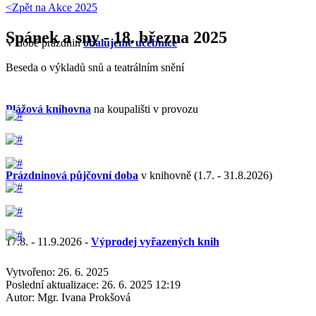
<Zpět na
Akce 2025
Spánek a sny - 18. března 2025
V době prázdnin
obalujeme učebnice
Beseda o výkladů snů a teatrálním snění
Plážová knihovna
na koupališti v provozu
Prázdninová půjčovní doba
v knihovně (1.7. - 31.8.2026)
17.8. - 11.9.2026 -
Výprodej vyřazených knih
Vytvořeno: 26. 6. 2025
Poslední aktualizace: 26. 6. 2025 12:19
Autor:
Mgr. Ivana Prokšová