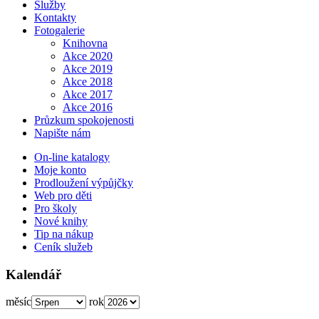
Služby
Kontakty
Fotogalerie
Knihovna
Akce 2020
Akce 2019
Akce 2018
Akce 2017
Akce 2016
Průzkum spokojenosti
Napište nám
On-line katalogy
Moje konto
Prodloužení výpůjčky
Web pro děti
Pro školy
Nové knihy
Tip na nákup
Ceník služeb
Kalendář
měsíc
rok