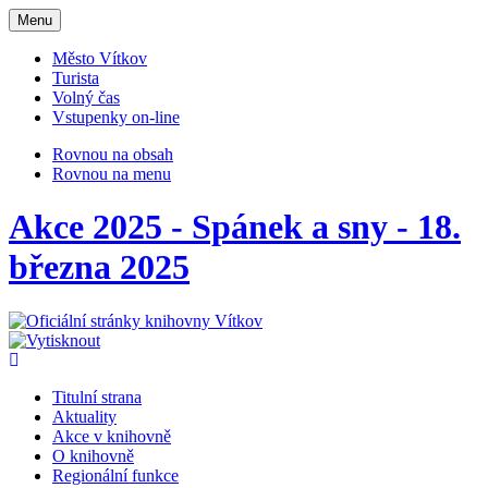
Otevřit
Menu
navigaci
Město Vítkov
Turista
Volný čas
Vstupenky on-line
Rovnou na obsah
Rovnou na menu
Akce 2025 - Spánek a sny - 18.
března 2025
Titulní strana
Aktuality
Akce v knihovně
O knihovně
Regionální funkce