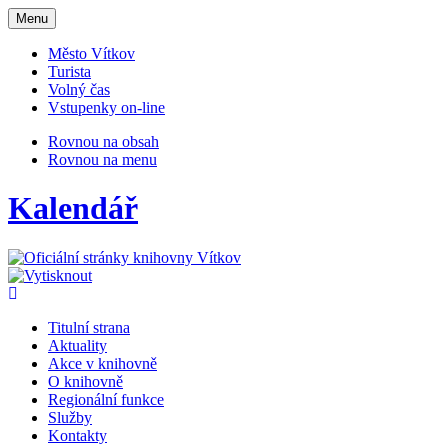
Otevřit
Menu
navigaci
Město Vítkov
Turista
Volný čas
Vstupenky on-line
Rovnou na obsah
Rovnou na menu
Kalendář
Titulní strana
Aktuality
Akce v knihovně
O knihovně
Regionální funkce
Služby
Kontakty