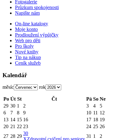
Fotogalerie
Průzkum spokojenosti
Napište nám
On-line katalogy
Moje konto
Prodloužení výpůjčky
Web pro děti
Pro školy
Nové knihy
Tip na nákup
Ceník služeb
Kalendář
měsíc
rok
Po
Út
St
Čt
Pá
So
Ne
29
30
1
2
3
4
5
6
7
8
9
10
11
12
13
14
15
16
17
18
19
20
21
22
23
24
25
26
30
27
28
29
31
1
2
X
Zdravotní cvičení pro seniory