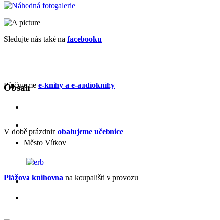
Sledujte nás také na
facebooku
Půjčujeme
e-knihy a e-audioknihy
Obsah
V době prázdnin
obalujeme učebnice
Město Vítkov
Plážová knihovna
na koupališti v provozu