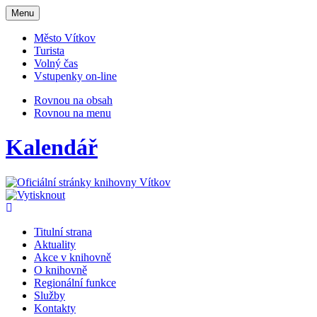
Otevřit
Menu
navigaci
Město Vítkov
Turista
Volný čas
Vstupenky on-line
Rovnou na obsah
Rovnou na menu
Kalendář
Titulní strana
Aktuality
Akce v knihovně
O knihovně
Regionální funkce
Služby
Kontakty