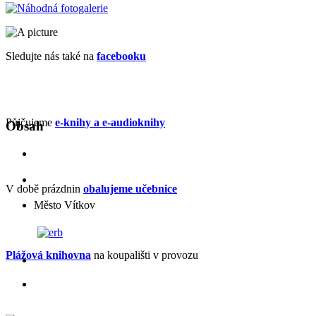
Sledujte nás také na
facebooku
Půjčujeme
e-knihy a e-audioknihy
Obsah
V době prázdnin
obalujeme učebnice
Město Vítkov
Plážová knihovna
na koupališti v provozu