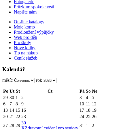
Fotogalerie
Průzkum spokojenosti
Napište nám
On-line katalogy
Moje konto
Prodloužení výpůjčky
Web pro děti
Pro školy
Nové knihy
Tip na nákup
Ceník služeb
Kalendář
měsíc
rok
Po
Út
St
Čt
Pá
So
Ne
29
30
1
2
3
4
5
6
7
8
9
10
11
12
13
14
15
16
17
18
19
20
21
22
23
24
25
26
30
27
28
29
31
1
2
X
Zdravotní cvičení pro seniory