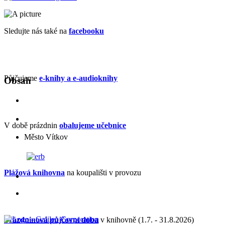
Sledujte nás také na
facebooku
Půjčujeme
e-knihy a e-audioknihy
Obsah
V době prázdnin
obalujeme učebnice
Město Vítkov
Plážová knihovna
na koupališti v provozu
Prázdninová půjčovní doba
v knihovně (1.7. - 31.8.2026)