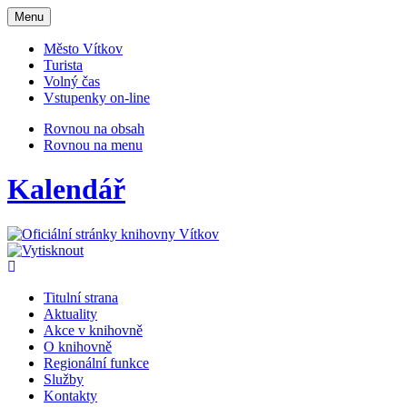
Otevřit
Menu
navigaci
Město Vítkov
Turista
Volný čas
Vstupenky on-line
Rovnou na obsah
Rovnou na menu
Kalendář
Titulní strana
Aktuality
Akce v knihovně
O knihovně
Regionální funkce
Služby
Kontakty