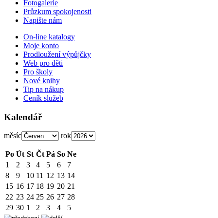
Fotogalerie
Průzkum spokojenosti
Napište nám
On-line katalogy
Moje konto
Prodloužení výpůjčky
Web pro děti
Pro školy
Nové knihy
Tip na nákup
Ceník služeb
Kalendář
měsíc
rok
Po
Út
St
Čt
Pá
So
Ne
1
2
3
4
5
6
7
8
9
10
11
12
13
14
15
16
17
18
19
20
21
22
23
24
25
26
27
28
29
30
1
2
3
4
5