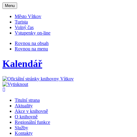
Otevřit
Menu
navigaci
Město Vítkov
Turista
Volný čas
Vstupenky on-line
Rovnou na obsah
Rovnou na menu
Kalendář
Titulní strana
Aktuality
Akce v knihovně
O knihovně
Regionální funkce
Služby
Kontakty