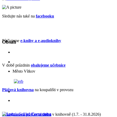
Sledujte nás také na
facebooku
Půjčujeme
e-knihy a e-audioknihy
Obsah
V době prázdnin
obalujeme učebnice
Město Vítkov
Plážová knihovna
na koupališti v provozu
Prázdninová půjčovní doba
v knihovně (1.7. - 31.8.2026)