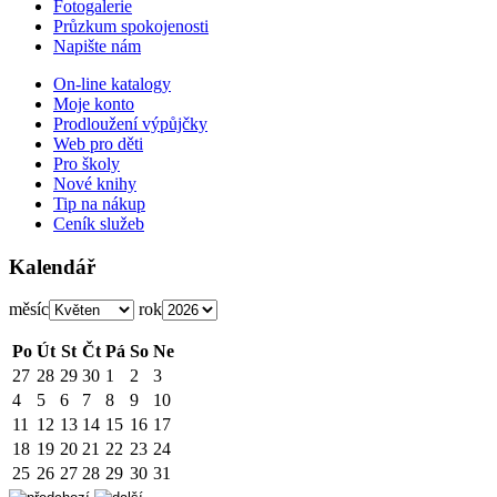
Fotogalerie
Průzkum spokojenosti
Napište nám
On-line katalogy
Moje konto
Prodloužení výpůjčky
Web pro děti
Pro školy
Nové knihy
Tip na nákup
Ceník služeb
Kalendář
měsíc
rok
Po
Út
St
Čt
Pá
So
Ne
27
28
29
30
1
2
3
4
5
6
7
8
9
10
11
12
13
14
15
16
17
18
19
20
21
22
23
24
25
26
27
28
29
30
31