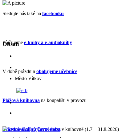
Sledujte nás také na
facebooku
Půjčujeme
e-knihy a e-audioknihy
Obsah
V době prázdnin
obalujeme učebnice
Město Vítkov
Plážová knihovna
na koupališti v provozu
Prázdninová půjčovní doba
v knihovně (1.7. - 31.8.2026)