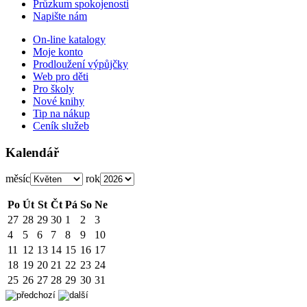
Průzkum spokojenosti
Napište nám
On-line katalogy
Moje konto
Prodloužení výpůjčky
Web pro děti
Pro školy
Nové knihy
Tip na nákup
Ceník služeb
Kalendář
měsíc
rok
Po
Út
St
Čt
Pá
So
Ne
27
28
29
30
1
2
3
4
5
6
7
8
9
10
11
12
13
14
15
16
17
18
19
20
21
22
23
24
25
26
27
28
29
30
31