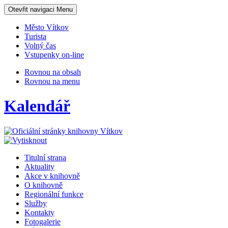
Otevřit navigaci
Menu
Město Vítkov
Turista
Volný čas
Vstupenky on-line
Rovnou na obsah
Rovnou na menu
Kalendář
Titulní strana
Aktuality
Akce v knihovně
O knihovně
Regionální funkce
Služby
Kontakty
Fotogalerie